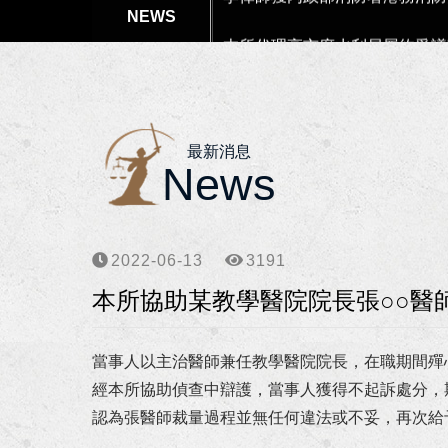
本所代理高市府水利局履約爭議
本所協助楊女士涉犯偽造文書等
狂賀！本所獲高雄市政府原住民
最新消息
狂賀！李律師獲聘為南部科學園
News
狂賀！李律師獲聘為高雄市政府
2022-06-13
3191
狂賀！本所協助向小姐涉犯詐欺
本所協助某教學醫院院長張○○醫
狂賀！本所協助柯00員警等四
當事人以主治醫師兼任教學醫院院長，在職期間殫
李律師獲海洋委員會海巡署東南
經本所協助偵查中辯護，當事人獲得不起訴處分，
李律師獲高雄市政府警察局聘任
認為張醫師裁量過程並無任何違法或不妥，再次給