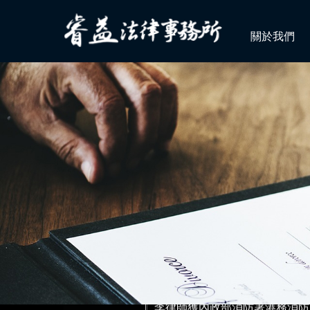
關於我們
狂賀！本所代理郭○英女士被訴
李律師獲內政部消防署港務消防