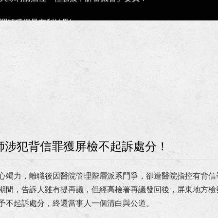
調解獲得最有利結果!
案件獲屏東地檢署不起訴處分書！
族事務委員會獲聘為法律顧問！
區管理局第七屆勞資爭議調解委員！
勞工局第6屆勞資爭議仲裁委員及仲裁人！
、洗錢等案獲高雄地檢署不起訴處分！
師涉犯背信罪獲屏檢不起訴處分！
人涉犯強制罪等案獲高雄地方檢察署不起訴處分確定！
心竭力，離職後因醫院管理階層派系鬥爭，卻遭醫院指控有背信
沙分署聘任為國家賠償事件處理小組委員！
期間，告訴人雖有提再議，但經高檢署再議發回後，屏東地方檢
為法律諮詢委員！
予不起訴處分，終還當事人一個清白與公道。