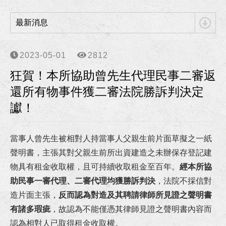
狂賀！本所協助向小姐涉犯詐欺、洗錢等案獲高雄地檢署不起訴處分！
最新消息
狂賀！本所協助柯00員警等四人涉犯強制罪等案獲高雄地方檢察署不起訴處分確定！
2023-05-01
2812
李律師獲海洋委員會海巡署東南沙分署聘任為國家賠償事件處理小組委員！
狂賀！本所協助曾先生代理民事二審返
李律師獲高雄市政府警察局聘任為法律諮詢委員！
還所有物事件獲二審法院勝訴判決定
讞！
狂賀！本所協助朱先生請求確認僱傭關係存在事件獲高雄地院勝訴判決！
狂賀！本所協助張先生因車禍案件受傷獲得合理且滿意的損害賠償！
當事人曾先生被相對人持當事人父親生前片面草擬之一紙
聲明書，主張其對父親生前所出資建造之未辦保存登記建
狂賀！本所代理華南銀行損害賠償事件獲橋頭地院勝訴判決！
物具有租金收取權，且可持續收取租金至百年。
經本所協
助民事一審代理、二審代理均獲勝訴判決
，法院不採信對
狂賀！本所協助馬吳女士涉犯貪污治罪條例等案件獲屏檢不起訴處分！
造片面主張，
反而認為對造及其聘請律師所見證之聲明書
狂賀！本所協助陳小姐涉犯侵占、偽造文書等罪獲高雄地檢不起訴處分！
有諸多瑕疵
，故認為不能僅憑其律師見證之聲明書內容而
認為相對人已取得租金收取權。