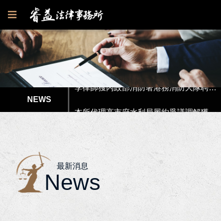
狂賀！本所代理郭○英女士被訴請求損害賠償事件獲高雄地院全部勝訴
李律師獲內政部消防署港務消防大隊聘請擔任「性騷擾申訴審議會」委員！
本所代理高市府水利局履約爭議調解獲得最有利結果!
本所協助楊女士涉犯偽造文書等案件獲屏東地檢署不起訴處分書！
狂賀！本所獲高雄市政府原住民族事務委員會獲聘為法律顧問！
最新消息
News
狂賀！李律師獲聘為南部科學園區管理局第七屆勞資爭議調解委員！
狂賀！李律師獲聘為高雄市政府勞工局第6屆勞資爭議仲裁委員及仲裁人！