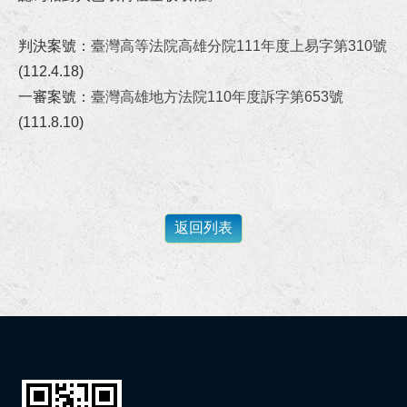
狂賀！本所代理宜○有限公司請求給付工程款事件獲橋頭地院勝訴判決
判決案號：
臺灣高等法院高雄分院111年度上易字第310號
狂賀！本所協助陳先生涉犯政府採購法借牌投標罪獲屏東地院無罪判決！
(112.4.18)
一審案號：
臺灣高雄地方法院110年度訴字第653號
狂賀！本所代理富邦人壽請求給付保險金事件獲臺南地院勝訴判決！
(111.8.10)
狂賀！本所代理繼承人王小姐就多年爭執不休之請求履行遺產分割協議事件成立調解！
狂賀！本所協助邱小姐及劉小姐涉犯詐欺案獲高雄地檢署不起訴處分！
恭賀李律師連續四屆擔任台南地院勞動調解委員！
李律師受邀至正修科技大學講授《校園消費教育與防範詐騙宣導》講座！
恭賀李律師擔任全國律師聯合會第33期基礎訓練課程導師！
狂賀！本所協助旭O工程行損害賠償事件獲屏東地院勝訴判決！