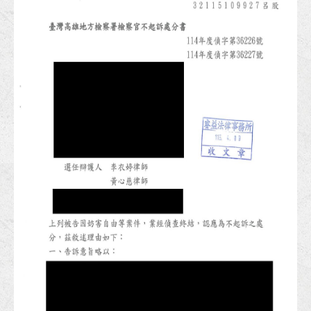
狂賀！本所代理高雄市政府地政局地上物拆遷補償事件獲高雄高等行政法院勝訴裁判！
狂賀！本所協助劉小姐請求侵害配偶權事件獲得高雄地院勝訴判決！
狂賀！本所協助林小姐給付違約金事件以極低的金額與代辦貸款公司達成和解！
狂賀！本所代理楊00等三人被訴侵權行為損害賠償事件獲高雄地院勝訴判決！
狂賀！本所協助職災勞工洪先生向雇主請求職災補償及賠償獲得合理且滿意的金額！
狂賀！本所代理陳先生涉犯背信罪獲高雄地檢不起訴處分！
李律師獲聘國立科學工藝博物館第二屆員工職場霸凌防治及申訴處理小組委員！
狂賀！本所代理高雄市政府土地重劃事件獲高雄高等行政法院判決勝訴！
李律師獲國家科學及技術委員會南部科學園區管理局聘任第八屆勞資爭議調解人！