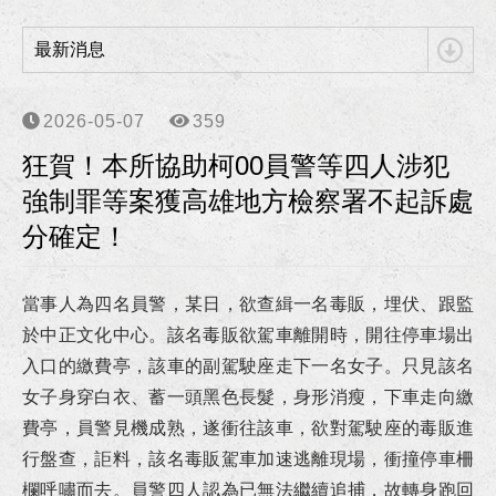
狂賀！本所協助向小姐涉犯詐欺、洗錢等案獲高雄地檢署不起訴處分！
最新消息
狂賀！本所協助柯00員警等四人涉犯強制罪等案獲高雄地方檢察署不起訴處分確定！
李律師獲海洋委員會海巡署東南沙分署聘任為國家賠償事件處理小組委員！
2026-05-07
359
狂賀！本所協助柯00員警等四人涉犯
李律師獲高雄市政府警察局聘任為法律諮詢委員！
強制罪等案獲高雄地方檢察署不起訴處
狂賀！本所協助朱先生請求確認僱傭關係存在事件獲高雄地院勝訴判決！
分確定！
狂賀！本所協助張先生因車禍案件受傷獲得合理且滿意的損害賠償！
當事人為四名員警，某日，欲查緝一名毒販，埋伏、跟監
於中正文化中心。該名毒販欲駕車離開時，開往停車場出
狂賀！本所代理華南銀行損害賠償事件獲橋頭地院勝訴判決！
入口的繳費亭，該車的副駕駛座走下一名女子。只見該名
狂賀！本所協助馬吳女士涉犯貪污治罪條例等案件獲屏檢不起訴處分！
女子身穿白衣、蓄一頭黑色長髮，身形消瘦，下車走向繳
費亭，員警見機成熟，遂衝往該車，欲對駕駛座的毒販進
狂賀！本所協助陳小姐涉犯侵占、偽造文書等罪獲高雄地檢不起訴處分！
行盤查，詎料，該名毒販駕車加速逃離現場，衝撞停車柵
欄呼嘯而去。員警四人認為已無法繼續追捕，故轉身跑回