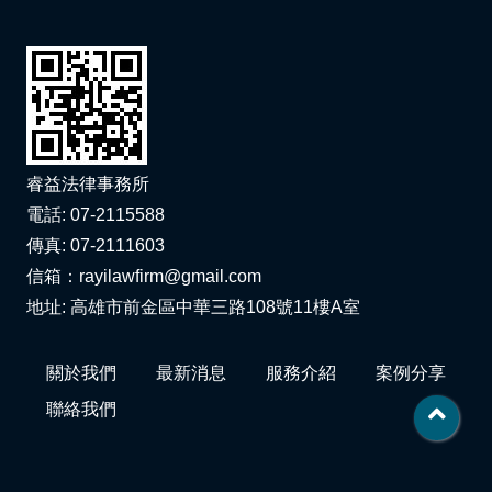
李律師獲臺灣港務港勤股份有限公司聘為第1屆員工執行職務遭受不法侵害事件申訴評議委員！
狂賀！本所協助邱先生及張先生涉犯廢棄物清理法事件獲屏東地院緩刑判決！
狂賀！本所協助蔡小姐就加重詐欺及一般洗錢案件獲臺灣高等法院緩刑判決！
狂賀！本所代理達宏公司清償債務事件獲屏東地院勝訴判決！
睿益法律事務所
電話: 07-2115588
歡迎踴躍報名—113.12.26高雄大學演講打工權益遇到慣老闆怎麼辦？
傳真: 07-2111603
信箱：rayilawfirm@gmail.com
狂賀！本所協助八位原住民就請求損害賠償事件獲臺北地院勝訴判決！
地址: 高雄市前金區中華三路108號11樓A室
李律師及所率領團隊獲內政部消防署港務消防大隊聘任為法律諮詢委員！
關於我們
最新消息
服務介紹
案例分享
李律師受中華民國全國創新創業總會邀請擔任中小企業如何打造雙贏就業環境課程講師！
聯絡我們
狂賀！本所代理胥小姐返還不當得利事件獲高雄地院勝訴判決！