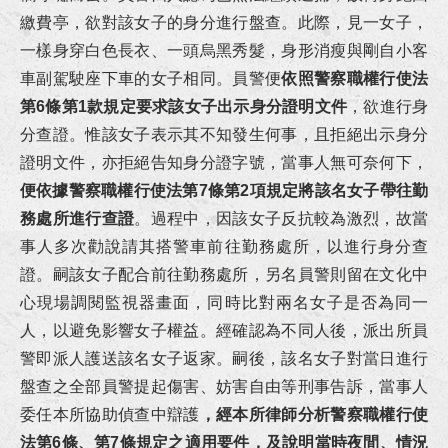
狂賀！本所代理宜○有限公司請求給付工程款事件獲橋頭地院勝訴判決
繳費亭，欲對該女子的身分進行盤查。此際，見一女子，
一樣身穿白色長衣、一頭烏黑秀髮，身形消瘦與剛自小客
狂賀！本所協助陳先生涉犯政府採購法借牌投標罪獲屏東地院無罪判決！
車副駕駛座下車的女子相同。員警便
依照警察職權行使法
狂賀！本所代理富邦人壽請求給付保險金事件獲臺南地院勝訴判決！
第6條第1款規定要求該女子出示身分證明文件
，欲進行身
分查證。惟該女子表示其不知發生何事，且拒絕出示身分
狂賀！本所代理繼承人王小姐就多年爭執不休之請求履行遺產分割協議事件成立調解！
證明文件，亦拒絕告知身分證字號，當事人無可奈何下，
便依據警察職權行使法第7條第2項規定將該名女子帶往勤
狂賀！本所協助邱小姐及劉小姐涉犯詐欺案獲高雄地檢署不起訴處分！
務處所進行查證
。過程中，因該女子反抗較為激烈，故當
事人多次勸說請其搭警車前往勤務處所，以進行身分查
恭賀李律師連續四屆擔任台南地院勞動調解委員！
證。嗣該女子配合前往勤務處所，另名員警則留在文化中
心現場調閱監視器畫面，同時比對兩名女子是否為同一
李律師受邀至正修科技大學講授《校園消費教育與防範詐騙宣導》講座！
人，以避免影響女子權益。經確認為不同人後，派出所員
恭賀李律師擔任全國律師聯合會第33期基礎訓練課程導師！
警即派人護送該名女子返家。嗣後，該名女子對當日進行
盤查之全部員警提起傷害、妨害自由等刑事告訴，當事人
狂賀！本所協助旭O工程行損害賠償事件獲屏東地院勝訴判決！
委任本所協助偵查中辯護
，經本所律師分析警察職權行使
法第6條、第7條規定之適用要件，及說明當時夜間、情況