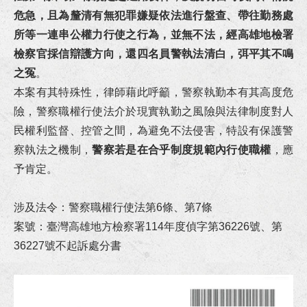
狂賀！李律師獲經濟部中小及新創企業署續聘為中小企業榮譽律師！
危急，且為釐清有無犯罪嫌疑依法進行盤查、帶往勤務處
所等一連串公權力行使之行為，並無不法，經高雄地檢署
狂賀！本所代理梁先生請求確認抵押權不存在事件獲高雄地院勝訴判決！
檢察官採信辯護方向，還四名員警執法清白，弭平其不鳴
之冤
。
狂賀！本所代理黃女士確認區分所有權人會議決議不成立事件獲高雄地院勝訴判決確定！
本案有其特殊性，律師藉此呼籲，警察執勤本有其高度危
恭賀李衣婷律師獲內政部警政署高雄港務警察總隊聘任為安全及衛生防護委員會委員！
險，警察職權行使法介於現實執勤之風險與法律制度對人
民權利監督、控管之間，為避免不法侵害，特設有保護警
狂賀！本所協助余小姐涉犯洗錢防制法、詐欺等案件獲屏東地檢署不起訴處分！
察執法之機制，
警察若是在合乎制度規範內行使職權
，應
予肯定。
狂賀！本所代理張先生請求侵權行為損害賠償事件獲臺北地院勝訴判決定讞！
涉及法令：警察職權行使法第6條、第7條
狂賀！本所代理高雄市政府經濟發展局請求發還土地事件獲高高行勝訴判決！
案號：臺灣高雄地方檢察署114年度偵字第36226號、第
狂賀！本所代理春０綠能公司請求給付貨款事件獲最高法院勝訴定讞！
36227號不起訴處分書
狂賀！李律師與黃律師獲內政部消防署港務消防大隊擔任安全及衛生防護委員會委員！