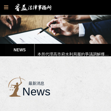
狂賀！本所代理郭○英女士被訴請求損害賠償事件獲高雄地院全部勝訴
李律師獲內政部消防署港務消防大隊聘請擔任「性騷擾申訴審議會」委員！
本所代理高市府水利局履約爭議調解獲得最有利結果!
本所協助楊女士涉犯偽造文書等案件獲屏東地檢署不起訴處分書！
狂賀！本所獲高雄市政府原住民族事務委員會獲聘為法律顧問！
最新消息
狂賀！李律師獲聘為南部科學園區管理局第七屆勞資爭議調解委員！
News
狂賀！李律師獲聘為高雄市政府勞工局第6屆勞資爭議仲裁委員及仲裁人！