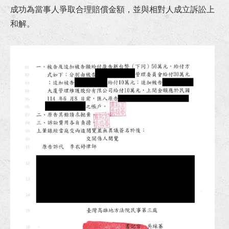
狂賀！本所代理宜○有限公司請求給付工程款事件獲橋頭地院勝訴判決
成功為當事人爭取合理賠償金額，並與相對人成立訴訟上
和解。
狂賀！本所協助陳先生涉犯政府採購法借牌投標罪獲屏東地院無罪判決！
狂賀！本所代理富邦人壽請求給付保險金事件獲臺南地院勝訴判決！
狂賀！本所代理繼承人王小姐就多年爭執不休之請求履行遺產分割協議事件成立調解！
狂賀！本所協助邱小姐及劉小姐涉犯詐欺案獲高雄地檢署不起訴處分！
恭賀李律師連續四屆擔任台南地院勞動調解委員！
李律師受邀至正修科技大學講授《校園消費教育與防範詐騙宣導》講座！
恭賀李律師擔任全國律師聯合會第33期基礎訓練課程導師！
狂賀！本所協助旭O工程行損害賠償事件獲屏東地院勝訴判決！