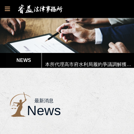
狂賀！本所代理郭○英女士被訴請求損害賠償事件獲高雄地院全部勝訴
李律師獲內政部消防署港務消防大隊聘請擔任「性騷擾申訴審議會」委員！
本所代理高市府水利局履約爭議調解獲得最有利結果!
本所協助楊女士涉犯偽造文書等案件獲屏東地檢署不起訴處分書！
狂賀！本所獲高雄市政府原住民族事務委員會獲聘為法律顧問！
最新消息
News
狂賀！李律師獲聘為南部科學園區管理局第七屆勞資爭議調解委員！
狂賀！李律師獲聘為高雄市政府勞工局第6屆勞資爭議仲裁委員及仲裁人！