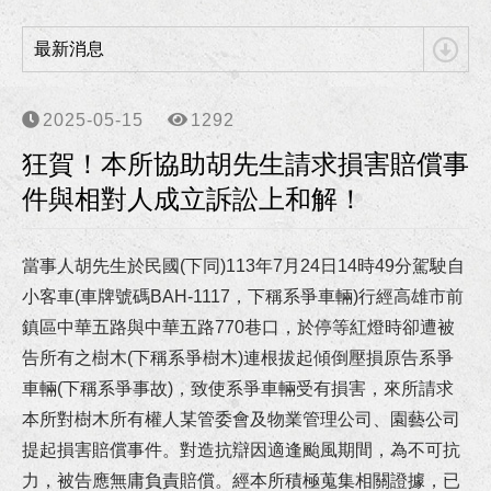
狂賀！本所協助向小姐涉犯詐欺、洗錢等案獲高雄地檢署不起訴處分！
最新消息
狂賀！本所協助柯00員警等四人涉犯強制罪等案獲高雄地方檢察署不起訴處分確定！
李律師獲海洋委員會海巡署東南沙分署聘任為國家賠償事件處理小組委員！
2025-05-15
1292
狂賀！本所協助胡先生請求損害賠償事
李律師獲高雄市政府警察局聘任為法律諮詢委員！
件與相對人成立訴訟上和解！
狂賀！本所協助朱先生請求確認僱傭關係存在事件獲高雄地院勝訴判決！
當事人胡先生於民國(下同)113年7月24日14時49分駕駛自
狂賀！本所協助張先生因車禍案件受傷獲得合理且滿意的損害賠償！
小客車(車牌號碼BAH-1117，下稱系爭車輛)行經高雄市前
鎮區中華五路與中華五路770巷口，於停等紅燈時卻遭被
狂賀！本所代理華南銀行損害賠償事件獲橋頭地院勝訴判決！
告所有之樹木(下稱系爭樹木)連根拔起傾倒壓損原告系爭
車輛(下稱系爭事故)，致使系爭車輛受有損害，來所請求
狂賀！本所協助馬吳女士涉犯貪污治罪條例等案件獲屏檢不起訴處分！
本所對樹木所有權人某管委會及物業管理公司、園藝公司
狂賀！本所協助陳小姐涉犯侵占、偽造文書等罪獲高雄地檢不起訴處分！
提起損害賠償事件。對造抗辯因適逢颱風期間，為不可抗
力，被告應無庸負責賠償。經本所積極蒐集相關證據，已