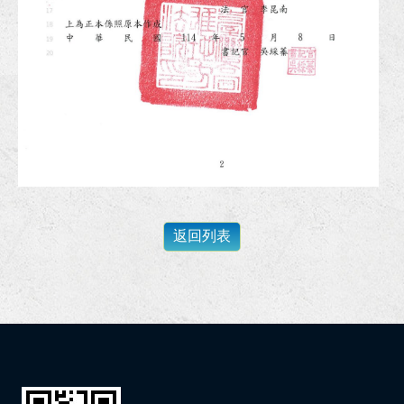
狂賀！李律師獲經濟部中小及新創企業署續聘為中小企業榮譽律師！
狂賀！本所代理梁先生請求確認抵押權不存在事件獲高雄地院勝訴判決！
狂賀！本所代理黃女士確認區分所有權人會議決議不成立事件獲高雄地院勝訴判決確定！
恭賀李衣婷律師獲內政部警政署高雄港務警察總隊聘任為安全及衛生防護委員會委員！
狂賀！本所協助余小姐涉犯洗錢防制法、詐欺等案件獲屏東地檢署不起訴處分！
狂賀！本所代理張先生請求侵權行為損害賠償事件獲臺北地院勝訴判決定讞！
狂賀！本所代理高雄市政府經濟發展局請求發還土地事件獲高高行勝訴判決！
狂賀！本所代理春０綠能公司請求給付貨款事件獲最高法院勝訴定讞！
狂賀！李律師與黃律師獲內政部消防署港務消防大隊擔任安全及衛生防護委員會委員！